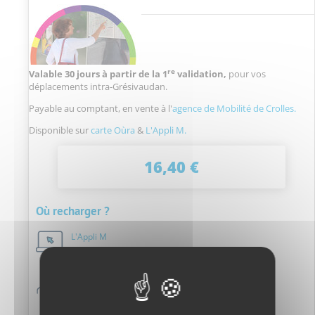
re
Valable 30 jours à partir de la 1
validation,
pour vos
déplacements intra-Grésivaudan.
Payable au comptant, en vente à l'
agence de Mobilité de Crolles.
Disponible sur
carte Oùra
&
L'Appli M.
16,40 €
Où recharger ?
L'Appli M
Agences de Mobilité