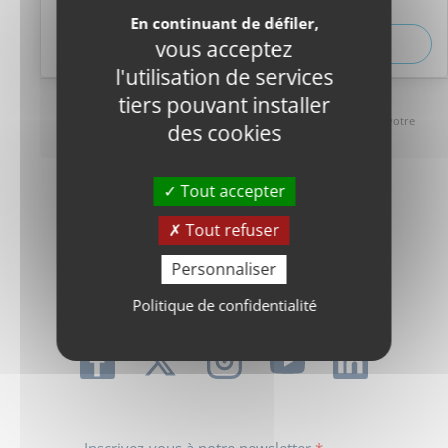
En continuant de défiler,
vous acceptez
Consulter l'ensemble des offres
l'utilisation de services
tiers pouvant installer
PRIME TRANSPORT
Salarié ou apprenti : minimum 50 % de remboursement par votre
des cookies
employeur
Tout accepter
Tout refuser
Personnaliser
Politique de confidentialité
Inscrivez-vous à notre newsletter
*