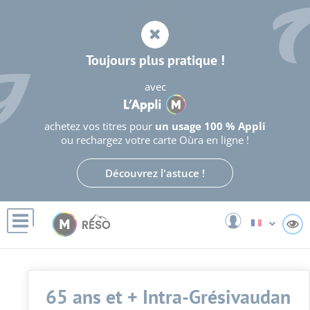
Panneau de gestion des cookies
Toujours plus pratique !
avec
achetez vos titres pour
un usage 100 % Appli
ou rechargez votre carte Oùra en ligne !
Découvrez l'astuce !
A
65 ans et + Intra-Grésivaudan