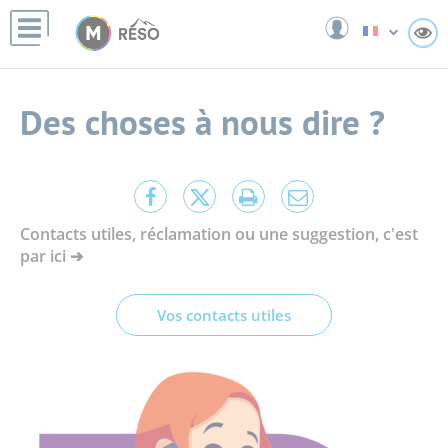
Panneau de gestion des cookies
A
Des choses à nous dire ?
Partager
Partager
Lancer
Partager
cette
cette
l'impression
cette
Contacts utiles, réclamation ou une suggestion, c'est
page
page
page
par ici ➔
sur
sur
par
Facebook
Twitter
e-
mail
Vos contacts utiles