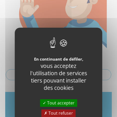
En continuant de défiler,
vous acceptez
l'utilisation de services
Déposer une réclamation ou une suggestion
tiers pouvant installer
des cookies
Tout accepter
Vous souhaitez exprimer
vos attentes
sur
l'offre de Mobilité ?
Tout refuser