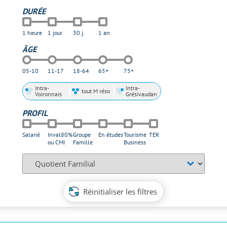
DURÉE
1 heure
1 jour
30 j.
1 an
ÂGE
05-10
11-17
18-64
65+
75+
ZONE
Intra-
Intra-
tout M réso
Voironnais
Grésivaudan
PROFIL
Salarié
Inval80%
Groupe
En études
Tourisme
TER
ou CMI
Famille
Business
Quotidien
familial