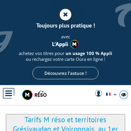
Panneau de gestion des cookies
Toujours plus pratique !
avec
achetez vos titres pour
un usage 100 % Appli
ou rechargez votre carte Oùra en ligne !
Découvrez l'astuce !
A
Tarifs M réso et territoires
Grésivaudan et Voironnais, au 1er