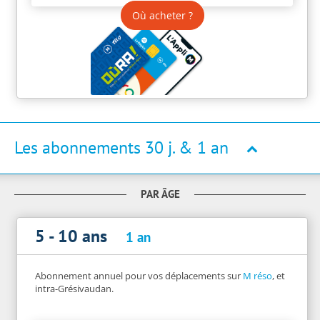
Où acheter ?
Les abonnements 30 j. & 1 an
PAR ÂGE
5 - 10 ans
1 an
Abonnement annuel pour vos déplacements sur
M réso
, et
intra-Grésivaudan.