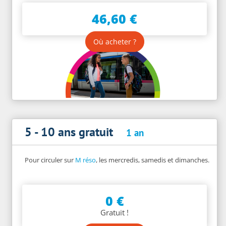
46,60 €
Où acheter ?
5 - 10 ans gratuit
1 an
Pour circuler sur
M réso
, les mercredis, samedis et dimanches.
0 €
Gratuit !