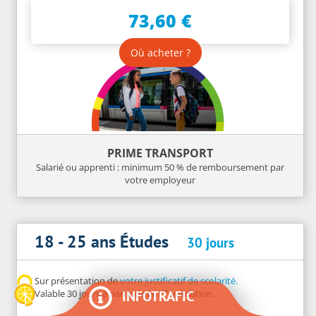
73,60 €
Où acheter ?
PRIME TRANSPORT
Salarié ou apprenti : minimum 50 % de remboursement par
votre employeur
18 - 25 ans Études
30 jours
Sur présentation de
votre justificatif de scolarité.
re
INFOTRAFIC
Valable 30 jours à partir de la 1
validation.