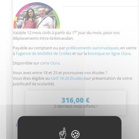
er
Valable 12 mois civils à partir du 1
jour du mois, pour vos
déplacements intra-Grésivaudan.
Payable au comptant ou par
prélèvements automatiques
, en vente
à l'
agence de Mobilité de Crolles
et sur la
boutique en ligne Oùra
.
Disponible sur
carte Oùra
.
Vous avez entre 18 et 25 et poursuivez vos études ?
Vous êtes éligible au
tarif 18-25 Études
(sur présentation de votre
justificatif de scolarité).
316,00 €
2 derniers mois offerts !
Où recharger ?
Agences de Mobilité