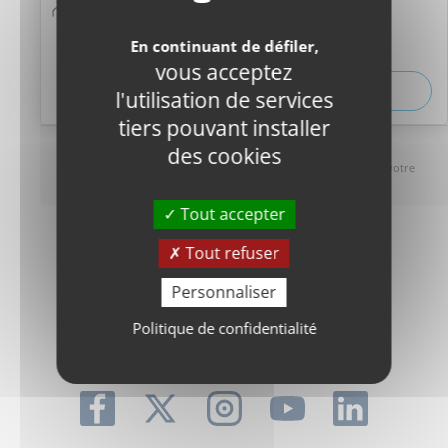
En continuant de défiler,
vous acceptez
Consulter l'ensemble des offres
l'utilisation de services
tiers pouvant installer
PRIME TRANSPORT
des cookies
Salarié ou apprenti : minimum 50 % de remboursement par votre
employeur
Tout accepter
Tout refuser
Personnaliser
Politique de confidentialité