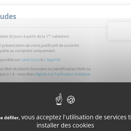
tudes
re
lable 30 jours à partir de la 1
validation.
r présentation de votre justificatif de scolarité.
yable au comptant uniquement.
sponible sur
carte Oùra
&
L'Appli M.
us êtes étudiants boursiers ou bénéficiaires ASAA ou
pas à 1 € : vous êtes
éligible à la Tarification Solidaire.
Relais M
Di
Points services
Agences de Mobilité
vous acceptez l'utilisation de services 
e défiler,
installer des cookies
Consulter