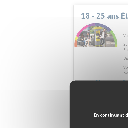
18 - 25 ans É
Va
Su
Pa
Di
Vo
Re
Où recharger ?
L'Appli M
En continuant d