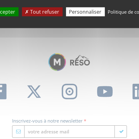
cepter
Tout refuser
Personnaliser
Politique de co
PRIME TRANSPORT
Salarié ou apprenti : minimum 50 % de remboursement par votre employeur
Inscrivez-vous à notre newsletter
*