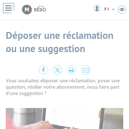
Panneau de gestion des cookies
A
Déposer une réclamation
ou une suggestion
Partager
Partager
Lancer
Partager
cette
cette
l'impression
cette
Vous souhaitez déposer une réclamation, poser une
page
page
page
question, résilier votre abonnement, nous faire part
sur
sur
par
d'une suggestion ?
Facebook
Twitter
e-
mail