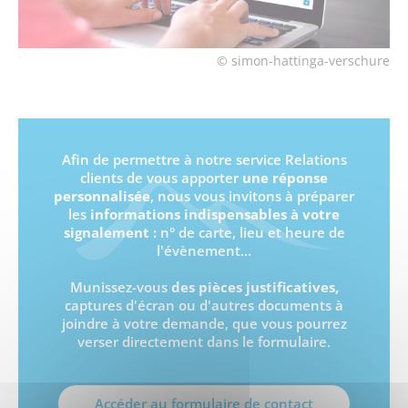
© simon-hattinga-verschure
Afin de permettre à notre service Relations
clients de vous apporter
une réponse
personnalisée
, nous vous invitons à préparer
les
informations indispensables à votre
signalement :
n° de carte, lieu et heure de
l'évènement...
Munissez-vous
des pièces justificatives,
captures d'écran ou d'autres documents à
joindre à votre demande, que vous pourrez
verser directement dans le formulaire.
Accéder au formulaire de contact