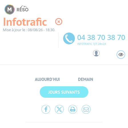
Panneau de gestion des cookies
Infotrafic
Mise à jour le : 08/08/26 - 18:30.
04 38 70 38 70
INFOTRAFIC 7j/7 24h/24
A
AUJOURD'HUI
DEMAIN
JOURS SUIVANTS
Partager
Partager
Lancer
Partager
cette
cette
l'impression
cette
page
page
page
sur
sur
par