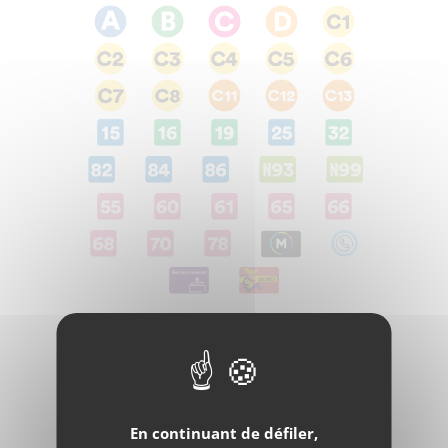
Facebook
Twitter
e-
mail
En continuant de défiler,