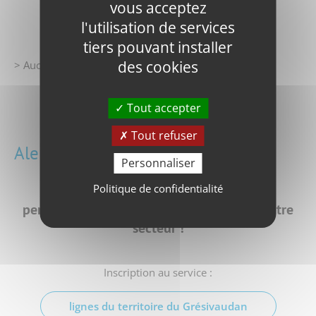
vous acceptez
l'utilisation de services
tiers pouvant installer
des cookies
> Aucune perturbation prévue
Toute l'infotrafic
Tout accepter
Tout refuser
Alerte par SMS
Personnaliser
Politique de confidentialité
Soyez alertés rapidement en cas de
perturbation
sur la ligne circulant dans votre
secteur !
Inscription au service :
lignes du territoire du Grésivaudan