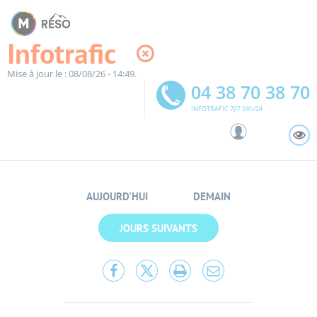
Panneau de gestion des cookies
Infotrafic
Mise à jour le : 08/08/26 - 14:49.
04 38 70 38 70
INFOTRAFIC 7j/7 24h/24
A
AUJOURD'HUI
DEMAIN
JOURS SUIVANTS
Partager
Partager
Lancer
Partager
cette
cette
l'impression
cette
page
page
page
sur
sur
par