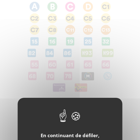
Facebook
Twitter
e-
mail
En continuant de défiler,