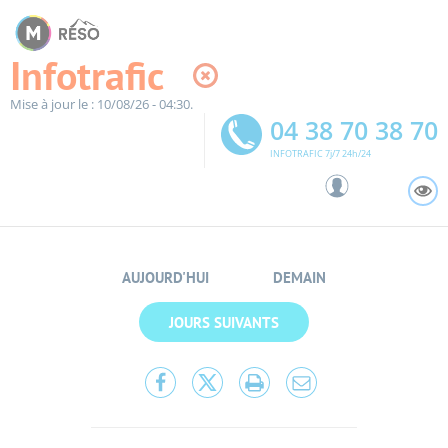
Panneau de gestion des cookies
Infotrafic
Mise à jour le : 10/08/26 - 04:30.
04 38 70 38 70
INFOTRAFIC 7j/7 24h/24
A
AUJOURD'HUI
DEMAIN
JOURS SUIVANTS
Partager
Partager
Lancer
Partager
cette
cette
l'impression
cette
page
page
page
sur
sur
par