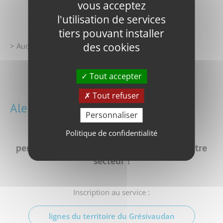
vous acceptez
l'utilisation de services
tiers pouvant installer
des cookies
> Aucune perturbation prévue
Toute l'infotrafic
Tout accepter
Tout refuser
Alerte par SMS
Personnaliser
Politique de confidentialité
Soyez alertés rapidement en cas de
perturbation
sur la ligne circulant dans votre
secteur !
Inscription au service :
lignes du territoire du Grésivaudan