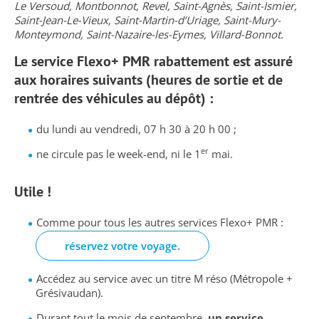
Le Versoud
,
Montbonnot
,
Revel
,
Saint-Agnès
,
Saint-Ismier
,
Saint-Jean-Le-Vieux
,
Saint-Martin-d’Uriage
,
Saint-Mury-
Monteymond
,
Saint-Nazaire-les-Eymes
,
Villard-Bonnot.
Le service Flexo+ PMR rabattement est assuré
aux horaires suivants (heures de sortie et de
rentrée des véhicules au dépôt) :
du lundi au vendredi, 07 h 30 à 20 h 00 ;
er
ne circule pas le week-end, ni le 1
mai.
Utile !
Comme pour tous les autres services Flexo+ PMR :
réservez votre voyage.
Accédez au service avec un titre M réso (Métropole +
Grésivaudan).
Durant tout le mois de septembre,
un service