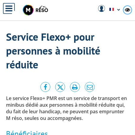
Panneau de gestion des cookies
A
Service Flexo+ pour
personnes à mobilité
réduite
Partager
Partager
Lancer
Partager
cette
cette
l'impression
cette
Le service Flexo+ PMR est un service de transport en
page
page
page
minibus dédié aux personnes à mobilité réduite qui,
sur
sur
par
du fait de leur handicap, ne peuvent pas emprunter
Facebook
Twitter
e-
M réso, seules ou accompagnées.
mail
Bénéficiaires