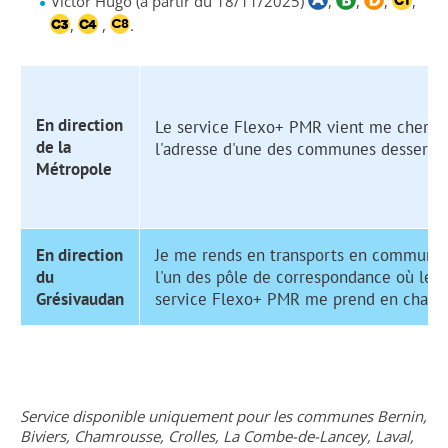
Victor Hugo (à partir du 18/11/2025)
,
,
,
,
,
,
.
En direction
Le service Flexo+ PMR vient me cherch
de la
l'adresse d'une des communes desservie
Métropole
En direction
Je me rends en transports en commun v
du
l'un des pôle de correspondance où le
Grésivaudan
service Flexo+ PMR me prend en charg
Service disponible uniquement pour les communes Bernin,
Biviers
,
Chamrousse
,
Crolles
,
La Combe-de-Lancey
,
Laval
,