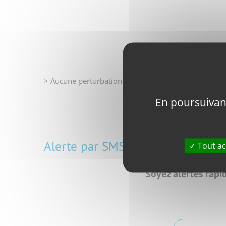
> Aucune perturbation prévue
En poursuivant 
Alerte par SMS
Tout ac
Soyez alertés rap