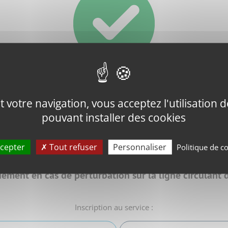
votre navigation, vous acceptez l'utilisation de
Toute l'infotrafic
pouvant installer des cookies
cepter
Tout refuser
Personnaliser
Politique de co
idement en cas de perturbation
sur la ligne circulant 
Inscription au service :