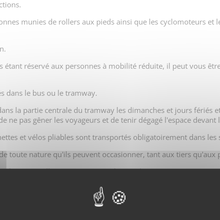
ctions.
sonnes munies de rollers aux pieds ainsi que les cyclomoteurs et l
n.
 étant réservé aux personnes à mobilité réduite, il peut vous êtr
iés dans le bus ou le tramway.
 dans la partie centrale du tramway les dimanches et jours fériés e
 ne pas gêner les voyageurs et de tenir dégagé l'espace devant l
inettes et vélos pliables sont transportés obligatoirement dans les
e toute nature qu'ils peuvent occasionner, tant aux tiers qu'aux 
 de petite taille suivants : petits chiens, chats, oiseaux, sous rés
par la personne qui les accompagne.
nt la présence se justifie pour le besoin de l'exploitation du ser
de personnes aveugles, malvoyantes ou handicapées, accompagnant