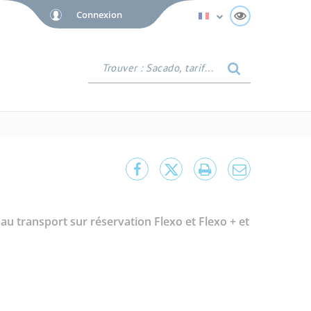
Connexion
Afficher tool
Trouver
:
Sacado,
tarif...
Partager
Partager
Lancer
Partager
cette
cette
l'impression
cette
page
page
page
sur
sur
par
u transport sur réservation Flexo et Flexo + et
Facebook
Twitter
e-
mail