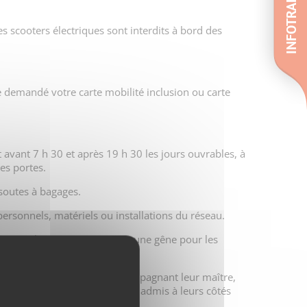
INFOTRAFIC
es scooters électriques sont interdits à bord des
e demandé votre carte mobilité inclusion ou carte
t avant 7 h 30 et après 19 h 30 les jours ouvrables, à
es portes.
 soutes à bagages.
personnels, matériels ou installations du réseau.
erve qu'ils ne constituent pas une gêne pour les
vice public de transport, accompagnant leur maître,
 leur maître, sont également admis à leurs côtés