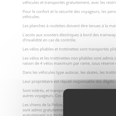
véhicules et transportés gratuitement, avec les restri
Pour le confort et la sécurité des voyageurs, les per
véhicules.
Les planches à roulettes doivent être tenues à la mai
L'accès aux scooters électriques à bord des tramways
d'invalidité en cas de contrôle.
Les vélos pliables et trottinettes sont transportés pl
Les vélos et les trottinettes non pliables sont admis
raison de 4 vélos maximum par rame, sous réserve de
Dans les véhicules type autocar, les skates, les trott
Leur propriétaire est réputé responsable des dégâts d
Sont tolérés, et transportés gratuitement, les animaux
autres voyageurs. Ces animaux doivent être portés 
Les chiens de la Police, de la Gendarmerie ou ceux do
sont admis gratuitement à leurs côtés. Les chiens 
gratuitement sur toutes les lignes du réseau.