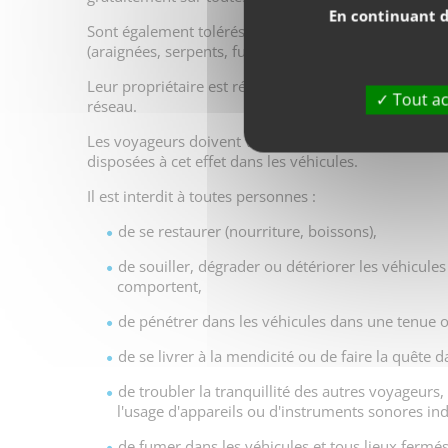
En continuant d
Sont également tolérés sur le réseau les chiens de p
(araignées, serpents, furets, rats... ) sont interdits su
Leur propriétaire est réputé responsable des dégâts 
Tout ac
réseau.
Les voyageurs doivent veiller à leur propre sécurité
disposées à cet effet dans les véhicules.
Il est interdit à toutes personnes :
de se restaurer (nourriture, boissons),
de souiller, dégrader ou détériorer les véhicules 
comportent,
de pénétrer dans les véhicules dans une tenue 
de se livrer à la mendicité ou de faire la quête d
de troubler la tranquillité des autres voyageurs
l'usage d'appareils ou d'instruments sonores ind
de fumer dans les véhicules et tous lieux fermés