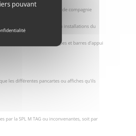
tiers pouvant
ns d'attaque et nouveaux animaux de compagnie
'aux personnels, matériels ou installations du
nfidentialité
e de besoin aux poignées, rampes et barres d'appui
 que les différentes pancartes ou affiches qu'ils
sées par la SPL M TAG ou inconvenantes, soit par