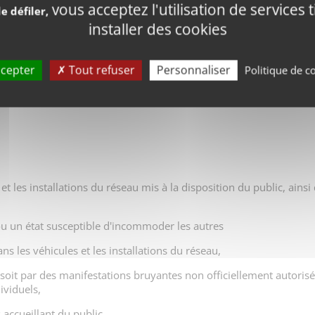
vous acceptez l'utilisation de services 
e défiler,
lus grande taille s'ils sont muselés et tenus en laisse. Les chie
installer des cookies
r le réseau.
de toute nature qu'ils peuvent occasionner, tant aux voyageurs qu
cepter
Tout refuser
Personnaliser
Politique de co
, s'asseoir quand un siège est disponible sinon se tenir autant qu
et les installations du réseau mis à la disposition du public, ainsi
ou un état susceptible d'incommoder les autres
ans les véhicules et les installations du réseau,
, soit par des manifestations bruyantes non officiellement autori
ividuels,
 accueillant du public