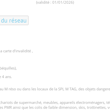
(validité : 01/01/2026)
n du réseau
a carte d'invalidité ,
équilles),
 4 ans.
éseau M réso ou dans les locaux de la SPL M TAG, des objets danger
chariots de supermarché, meubles, appareils électroménagers, tél
es PMR ainsi que les colis de faible dimension, skis, trottinettes, 