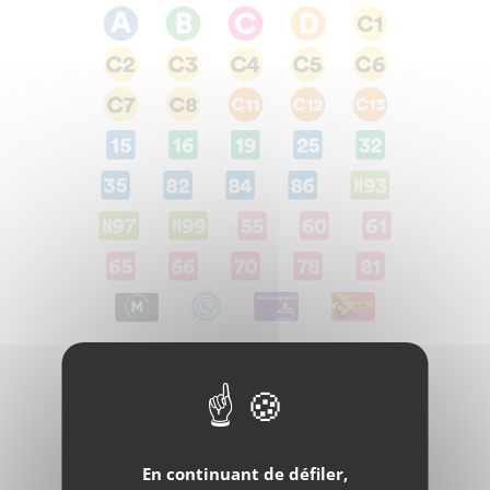
Facebook
Twitter
e-
mail
En continuant de défiler,