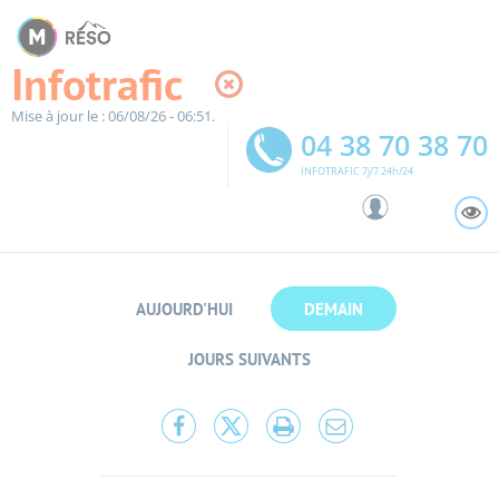
Panneau de gestion des cookies
Infotrafic
Mise à jour le : 06/08/26 - 06:51.
04 38 70 38 70
INFOTRAFIC 7j/7 24h/24
A
AUJOURD'HUI
DEMAIN
JOURS SUIVANTS
Partager
Partager
Lancer
Partager
cette
cette
l'impression
cette
page
page
page
sur
sur
par