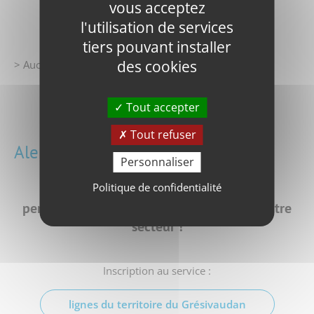
vous acceptez
l'utilisation de services
tiers pouvant installer
des cookies
> Aucune perturbation prévue
Toute l'infotrafic
Tout accepter
Tout refuser
Alerte par SMS
Personnaliser
Politique de confidentialité
Soyez alertés rapidement en cas de
perturbation
sur la ligne circulant dans votre
secteur !
Inscription au service :
lignes du territoire du Grésivaudan