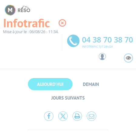
Panneau de gestion des cookies
Infotrafic
Mise à jour le : 06/08/26 - 11:34.
04 38 70 38 70
INFOTRAFIC 7j/7 24h/24
A
AUJOURD'HUI
DEMAIN
JOURS SUIVANTS
Partager
Partager
Lancer
Partager
cette
cette
l'impression
cette
page
page
page
sur
sur
par