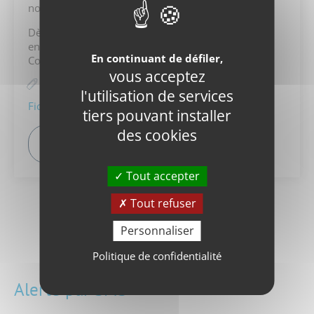
novembre 2026 fin de service.
Dès le 20 avril 2026, de nouveaux horaires entrent
en vigueur sur la ligne 25.
En continuant de défiler,
Consultez les horaires détaillés sur L'Appli M.
vous acceptez
Plan / Information détaillée :
l'utilisation de services
Fichier_1 (.PDF 226.21 Ko)
tiers pouvant installer
des cookies
Tous les évènements de la ligne
Tout accepter
Tout refuser
Personnaliser
Toute l'infotrafic
Politique de confidentialité
Alerte par SMS