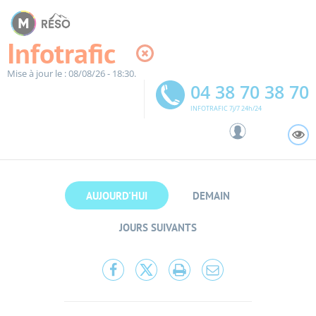
Panneau de gestion des cookies
Infotrafic
Mise à jour le : 08/08/26 - 18:30.
04 38 70 38 70
INFOTRAFIC 7j/7 24h/24
A
AUJOURD'HUI
DEMAIN
JOURS SUIVANTS
Partager
Partager
Lancer
Partager
cette
cette
l'impression
cette
page
page
page
sur
sur
par