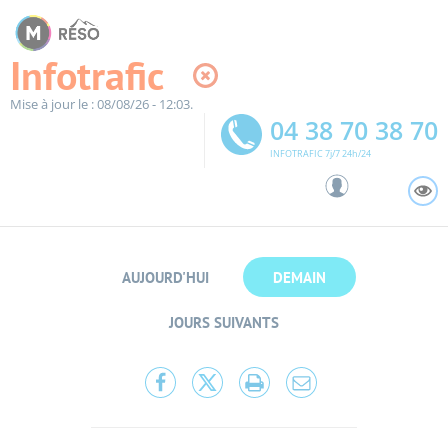
Panneau de gestion des cookies
Infotrafic
Mise à jour le : 08/08/26 - 12:03.
04 38 70 38 70
INFOTRAFIC 7j/7 24h/24
A
AUJOURD'HUI
DEMAIN
JOURS SUIVANTS
Partager
Partager
Lancer
Partager
cette
cette
l'impression
cette
page
page
page
sur
sur
par