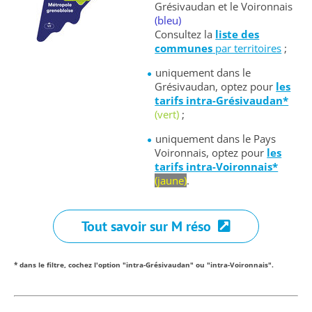
Grésivaudan et le Voironnais
(bleu)
Consultez la
liste des
communes
par territoires
;
uniquement dans le
Grésivaudan, optez pour
les
tarifs intra-Grésivaudan*
(vert)
;
uniquement dans le Pays
Voironnais, optez pour
les
tarifs intra-Voironnais*
(jaune)
.
Tout savoir sur M réso
* dans le filtre, cochez l'option "intra-Grésivaudan" ou "intra-Voironnais".