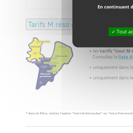
En continuant d
Tarifs M réso et territoires Grés
Tout ac
Choisissez* le tarif 
les
tarifs "tout M 
Consultez la
liste
uniquement dans l
uniquement dans le
* dans le filtre, cochez l'option "intra-Grésivaudan" ou "intra-Voironnai