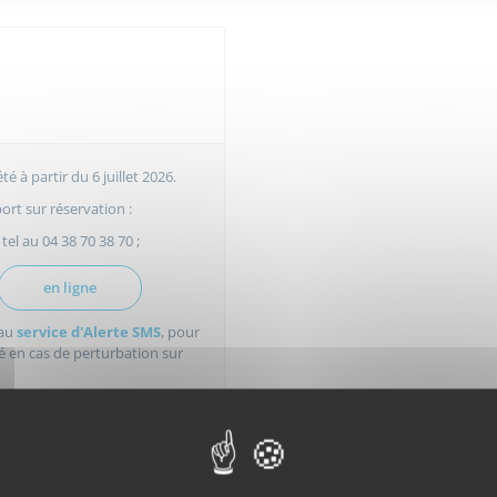
té à partir du 6 juillet 2026.
ort sur réservation :
 tel au 04 38 70 38 70 ;
en ligne
 au
service d'Alerte SMS
, pour
é en cas de perturbation sur