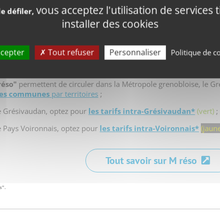
Ajouter aux favoris
vous acceptez l'utilisation de services 
e défiler,
installer des cookies
ivaudan et Voironnais, au 1er sept. 2025
cepter
Tout refuser
Personnaliser
Politique de co
adapté à votre déplacement :
réso"
permettent de circuler dans la Métropole grenobloise, le Gr
 des communes
par territoires
;
e Grésivaudan, optez pour
les tarifs intra-Grésivaudan*
(vert)
;
 Pays Voironnais, optez pour
les tarifs intra-Voironnais*
(jaun
Tout savoir sur M réso
s".