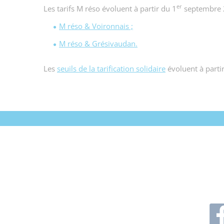
er
Les tarifs M réso évoluent à partir du 1
septembre 2
M réso & Voironnais ;
M réso & Grésivaudan.
Les
seuils de la tarification solidaire
évoluent à parti