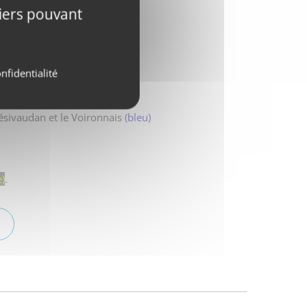
tiers pouvant
nfidentialité
ésivaudan et le Voironnais
(bleu)
e)
.