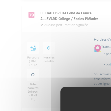
LE HAUT BRÉDA Fond de France
ALLEVARD Collège / Ecoles-Pléiades
Aucune perturbation signalée
Horaires d'é
Transp
• par
Parcours
Horaires
(HTML
détaillés
• ou
3.76 Ko)
Souscrivez
être inform
votre ligne.
Fiche
horaires
été
(PDF
488.49
Ko)