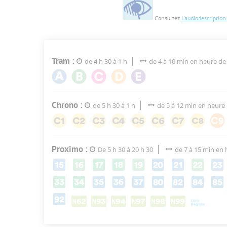
Consultez
l'audiodescription
Tram :
de 4 h 30 à 1 h
de 4 à 10 min en heure de
Chrono :
de 5 h 30 à 1 h
de 5 à 12 min en heure
Proximo :
De 5 h 30 à 20 h 30
de 7 à 15 min en